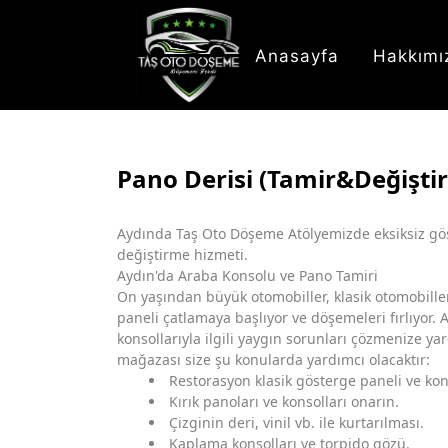
Anasayfa
Hakkımı
Pano Derisi (Tamir&Değişti
Aydında Taş Oto Döşeme Atölyemizde eksiksiz gös
değiştirme hizmeti.
Aydın'da Araba Konsolu ve Pano Tamiri
On yaşından büyük otomobiller, klasik otomobille
paneli çatlamaya başlıyor ve döşemeleri fırlıyor. 
konsollarıyla ilgili yaygın sorunları çözmenize ya
mağazası size şu konularda yardımcı olacaktır:
Restorasyon klasik gösterge paneli ve kon
Kırık panoları ve konsolları onarın.
Çizginin deri, vinil vb. ile kurtarılması.
Kaplama konsolları ve torpido gözü.