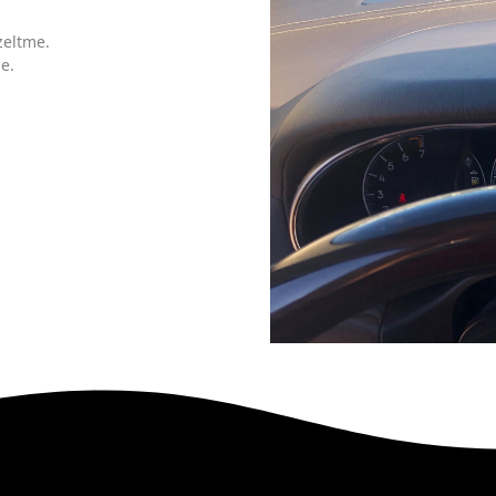
üzeltme.
e.