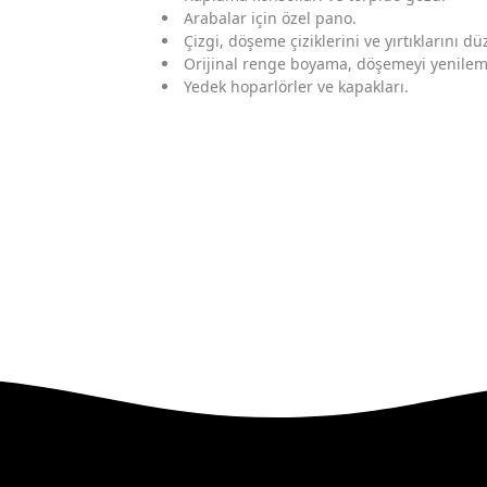
Arabalar için özel pano.
Çizgi, döşeme çiziklerini ve yırtıklarını d
Orijinal renge boyama, döşemeyi yenilem
Yedek hoparlörler ve kapakları.