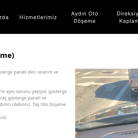
Aydın Oto
Direksi
zda
Hizmetlerimiz
Döşeme
Kapla
rme)
terge paneli deri onarım ve
rle aynı sorunu yaşıyor, gösterge
Araç gösterge paneli ve
rdımcı olabiliriz. Taş Oto Döşeme
sol.