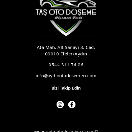
Ata Mah. Alt Sanayi 3. Cad.
09010 Efeler/Aydın
0544 311 74 06
info@aydinotodosemeci.com
Bizi Takip Edin
www.aydinotodosemeci.com ©